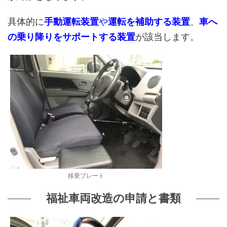
具体的に
手動運転装置
や
運転を補助する装置
、
車へ
の乗り降りをサポートする装置
が該当します。
移乗プレート
福祉車両改造の申請と書類