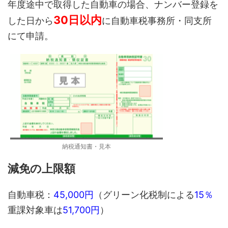
年度途中で取得した自動車の場合、ナンバー登録を
30日以内
した日から
に自動車税事務所・同支所
にて申請。
納税通知書・見本
減免の上限額
自動車税：
45,000円
（グリーン化税制による
15％
重課対象車は
51,700円
）